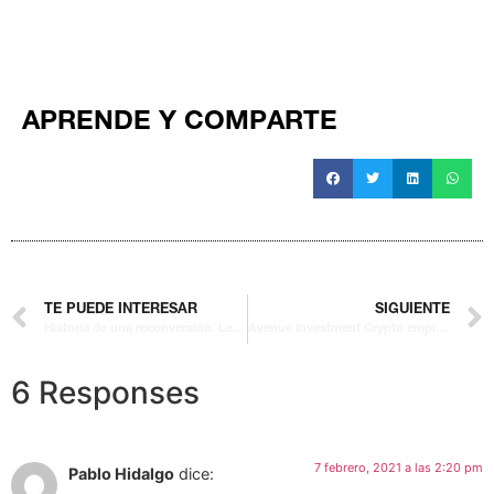
APRENDE Y COMPARTE
TE PUEDE INTERESAR
SIGUIENTE
Historia de una reconversión. Lecciones sobre la vida y la bolsa
Avenue Investment Crypto empieza a comercializar el primer hedge fund en España basado en criptoactivos
6 Responses
7 febrero, 2021 a las 2:20 pm
Pablo Hidalgo
dice: