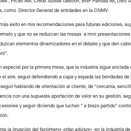
AM , Pictet AM, Credit Suisse Gestión, BNP Paribas IM, UBS 
s, como Director General de entidades en la CNMV.
más éxito en mis recomendaciones para futuras ediciones, sug
formato y que no se reduzcan las mesas a mini presentaciones
oduzcan elementos dinamizadores en el debate y que den cabid
nt”.
en especial por la primera mesa, que la industria sigue anclada
 el aire, seguir defendiendo a capa y espada las bondades de 
 seguir hablando de orientación al cliente, de “cercanía, sencill
dencia con una supuesta aportación de valor en su gestión, seg
esiones y seguir diciendo que luchan “ a brazo partido” contra 
tión.
te la irrupción del fenómeno «robo advisor» en la industria de 