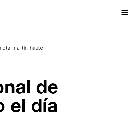
onal de
o el día