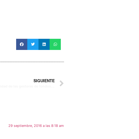
SIGUIENTE
Analisis de los gastos corrientes y rentabilidad de las gestoras de fondos. Datos a 30/09/16.
29 septiembre, 2016 a las 8:18 am