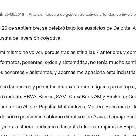
29/09/2016
,
Análisis industria de gestión de activos y fondos de inversi
26 de septiembre, se celebró bajo los auspicios de Deloitte, AP
stria de inversión colectiva.
í mismo no volver, porque tras asistir a las 7 anteriores y com
formatos, ponentes, orden y sistemática, no tenía mucho sent
s ponentes y asistentes, y ademas me apasiona esta industria, a
ón de las mesas y ponentes era exactamente igual que siempre,
io bancario; BBVA, Bankia, SAM, CaixaBank AM y Bankinter Ges
nentes de Allianz Popular, Mutuactivos, Mapfre, Bansabadell In
a sobre pensiones hablaron directivos de Aviva, Ibercaja Pen
ya en la última, dedicada a las entidades extranjeras en Espa