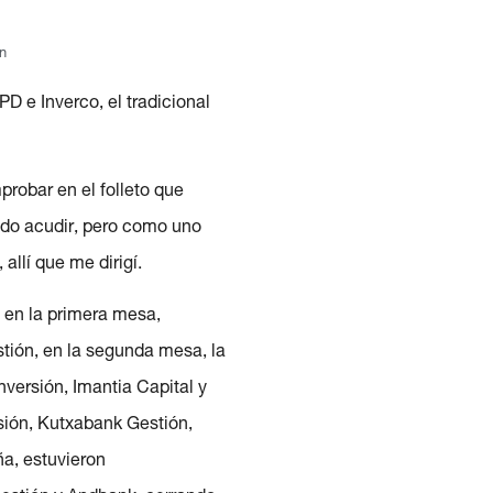
ón
D e Inverco, el tradicional
probar en el folleto que
ido acudir, pero como uno
llí que me dirigí.
 en la primera mesa,
tión, en la segunda mesa, la
versión, Imantia Capital y
sión, Kutxabank Gestión,
ña, estuvieron