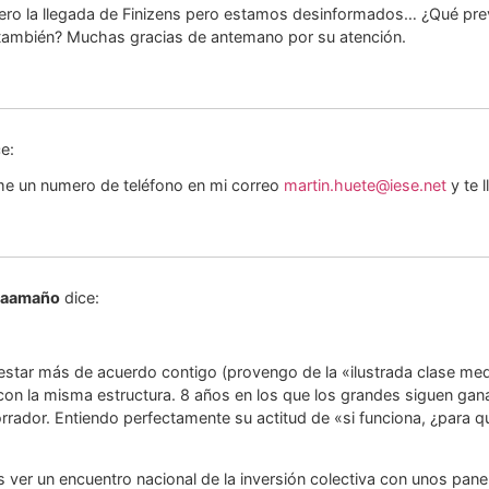
ro la llegada de Finizens pero estamos desinformados… ¿Qué pre
también? Muchas gracias de antemano por su atención.
ce:
ame un numero de teléfono en mi correo
martin.huete@iese.net
y te 
 Caamaño
dice:
star más de acuerdo contigo (provengo de la «ilustrada clase med
con la misma estructura. 8 años en los que los grandes siguen ga
orrador. Entiendo perfectamente su actitud de «si funciona, ¿para qu
ver un encuentro nacional de la inversión colectiva con unos pane