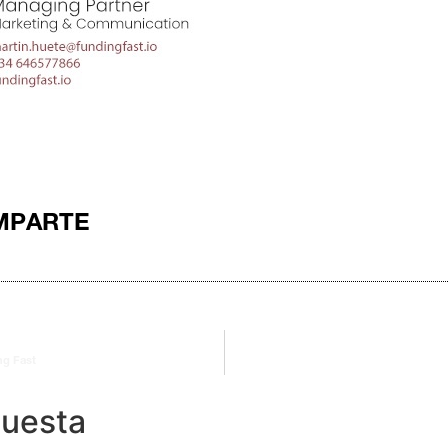
MPARTE
ng Fast
puesta